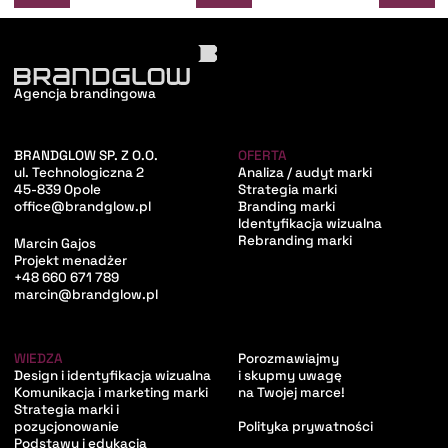
Agencja brandingowa
BRANDGLOW SP. Z O.O.
OFERTA
ul. Technologiczna 2
Analiza / audyt marki
45-839 Opole
Strategia marki
office@brandglow.pl
Branding marki
Identyfikacja wizualna
Rebranding marki
Marcin Gajos
Projekt menadżer
+48 660 671 789
marcin@brandglow.pl
WIEDZA
Porozmawiajmy
Design i identyfikacja wizualna
i skupmy uwagę
Komunikacja i marketing marki
na Twojej marce!
Strategia marki i
pozycjonowanie
Polityka prywatności
Podstawy i edukacja