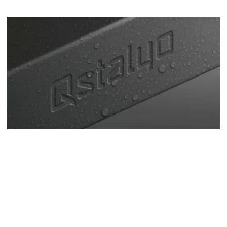
Rozwiązanie z Brandglow:
Skuteczna strategia
komunikacji marki, w
oparciu o jakościową