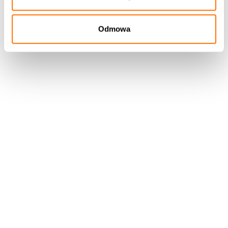
Odmowa
Całość opracowanego systemu identyfikacji
wizualnej wydarzenia, przygotowana przez nas
została w formie brand booka, z regułami do
dalszego rozwijania komunikacji wizualnej.
Więcej o pierwszej edycji WNR:
WNR na Instagramie AIP_UJ
Rok realizacji:
2025
Słowa kluczowe:
#wnr #uj #uw #uniwersytet #jagielloński
#
jagiellonian_university