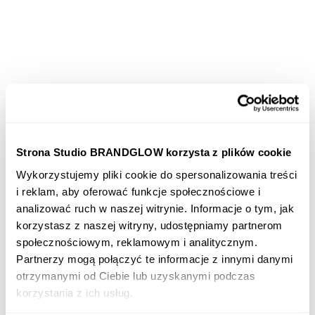
Strona Studio BRANDGLOW korzysta z plików cookie
Wykorzystujemy pliki cookie do spersonalizowania treści
i reklam, aby oferować funkcje społecznościowe i
analizować ruch w naszej witrynie. Informacje o tym, jak
korzystasz z naszej witryny, udostępniamy partnerom
Prosta, modułowa siatka graficzna pozwala łatwo i
społecznościowym, reklamowym i analitycznym.
szybko aranżować zarówno elementy graficzne
Partnerzy mogą połączyć te informacje z innymi danymi
klucza wizualnego jak i charakterystyczną
otrzymanymi od Ciebie lub uzyskanymi podczas
typografię.
korzystania z ich usług.