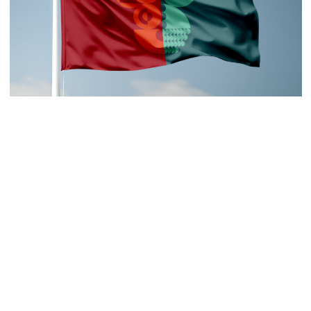
Wisła na rozdrożu, znak
graficzny