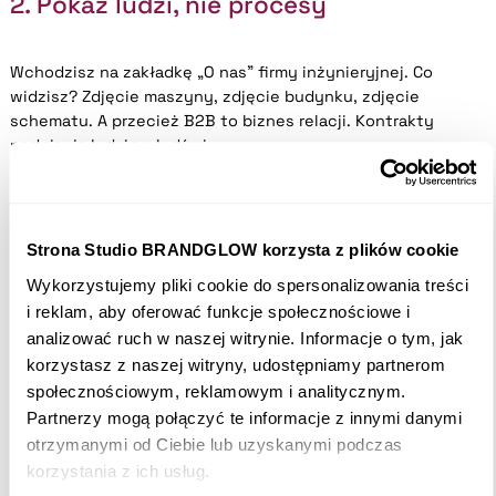
2. Pokaż ludzi, nie procesy
Wchodzisz na zakładkę „O nas” firmy inżynieryjnej. Co
widzisz? Zdjęcie maszyny, zdjęcie budynku, zdjęcie
schematu. A przecież B2B to biznes relacji. Kontrakty
podpisują ludzie z ludźmi.
Chcesz się wyróżnić? Zrób sesję zdjęciową swojemu
zespołowi. Pokaż ich przy pracy: ubrudzonych smarem, w
Strona Studio BRANDGLOW korzysta z plików cookie
kaskach, pochylonych nad kodem, pijących kawę. Niech
Klient zobaczy pasję w ich oczach. Niech Twoi eksperci
Wykorzystujemy pliki cookie do spersonalizowania treści
mają imiona, twarze i historie.
i reklam, aby oferować funkcje społecznościowe i
analizować ruch w naszej witrynie. Informacje o tym, jak
korzystasz z naszej witryny, udostępniamy partnerom
To buduje zaufanie szybciej niż dziesięć certyfikatów w
społecznościowym, reklamowym i analitycznym.
PDF-ie. Klient pomyśli:
„Fajni ludzie. Chciałbym z nimi
Partnerzy mogą połączyć te informacje z innymi danymi
pracować.”
otrzymanymi od Ciebie lub uzyskanymi podczas
korzystania z ich usług.
3. Język korzyści emocjonalnych