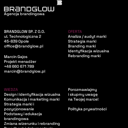
Agencja brandingowa
BRANDGLOW SP. Z O.O.
OFERTA
ul. Technologiczna 2
Analiza / audyt marki
45-839 Opole
Strategia marki
office@brandglow.pl
Branding marki
Identyfikacja wizualna
Rebranding marki
Marcin Gajos
Projekt menadżer
+48 660 671 789
marcin@brandglow.pl
WIEDZA
Porozmawiajmy
Design i identyfikacja wizualna
i skupmy uwagę
Komunikacja i marketing marki
na Twojej marce!
Strategia marki i
pozycjonowanie
Polityka prywatności
Podstawy i edukacja
brandingowa
Zmiana wizerunku i rebranding