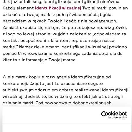
Jak już ustaliliśmy, identyfikacja identyfikacji nierówna.
Każdy element
identyfikacji wizualnej
Twojej marki powinien
działać dla Twojej marki z pełną świadomością bycia
narzędziem w rękach Twoich i osób z nią powiązanych.
Zamiast skupiać się na tym, że potrzebujesz np. wizytówki,
z logo po lewej stronie, wyjdź z założenia: „odpowiadam za
kontakt bezpośredni z klientem, reprezentując naszą
markę.” Narzędzie-element identyfikacji wizualnej powinno
pomóc Ci w rozwiązaniu konkretnego zadania dotarcia do
klienta z informacją o Twojej marce.
Wiele marek kopiuje rozwiązania identyfikacyjne od
konkurencji. Często jest to uzasadniane czysto
subiektywnym odczuciem dobrze realizowanej identyfikacji
wizualnej. Jednak to, co widzimy to efekt jakieś strategii
działania marki. Coś powodowało dobór określonych
elementów, które z pozoru mogą się wydawać oczywiste i
być uznane za standard.