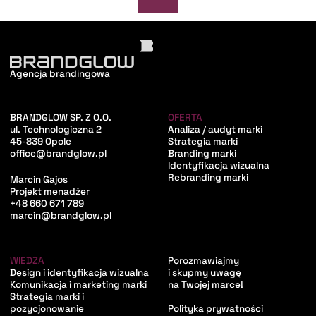
Agencja brandingowa
BRANDGLOW SP. Z O.O.
OFERTA
ul. Technologiczna 2
Analiza / audyt marki
45-839 Opole
Strategia marki
office@brandglow.pl
Branding marki
Identyfikacja wizualna
Rebranding marki
Marcin Gajos
Projekt menadżer
+48 660 671 789
marcin@brandglow.pl
WIEDZA
Porozmawiajmy
Design i identyfikacja wizualna
i skupmy uwagę
Komunikacja i marketing marki
na Twojej marce!
Strategia marki i
pozycjonowanie
Polityka prywatności