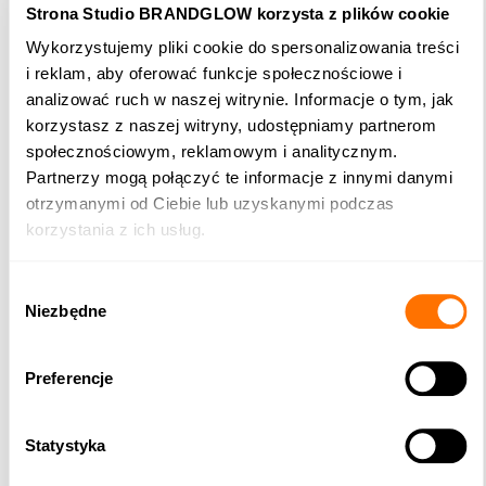
Chcesz dobrze określić zakres
Strona Studio BRANDGLOW korzysta z plików cookie
identyfikacji wizualnej Twojej marki?
Wykorzystujemy pliki cookie do spersonalizowania treści
i reklam, aby oferować funkcje społecznościowe i
Postaw przed identyfikacja wizualną realne zadanie
analizować ruch w naszej witrynie. Informacje o tym, jak
przekazania ważnych dla Ciebie i Twojej marki
korzystasz z naszej witryny, udostępniamy partnerom
komunikatów, które mają przekonać Twoich klientów.
społecznościowym, reklamowym i analitycznym.
Nie skupiaj się nad formą, ale nad merytoryką. Niech
Partnerzy mogą połączyć te informacje z innymi danymi
będzie ważna dla Ciebie odpowiedź na pytanie: „co?”, a
otrzymanymi od Ciebie lub uzyskanymi podczas
nie: „jak? w jaki sposób?”
korzystania z ich usług.
Określ miejsca, w których Twoi klienci mogliby spotkać
Twoją markę – punkty kontaktu mogą być dobrą
podpowiedzią, jakie treści i komunikaty będziesz w stanie
Wybór
przekazać.
Niezbędne
zgody
Zakres identyfikacji wizualnej Twojej marki powinien
uwzględniać jej rzeczywisty zakres działania.
Preferencje
Statystyka
W identyfikacji wizualnej nie staraj się stawiać na
przypadek, „bo innym się tak udało.” Identyfikacja wizualna