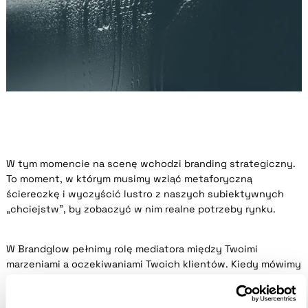
W tym momencie na scenę wchodzi branding strategiczny.
To moment, w którym musimy wziąć metaforyczną
ściereczkę i wyczyścić lustro z naszych subiektywnych
„chciejstw”, by zobaczyć w nim realne potrzeby rynku.
W Brandglow pełnimy rolę mediatora między Twoimi
marzeniami a oczekiwaniami Twoich klientów. Kiedy mówimy
„to logo jest piękne, ale nie zadziała”, nie krytykujemy
Twojego gustu. Wskazujemy jedynie, że w odbiciu lustra