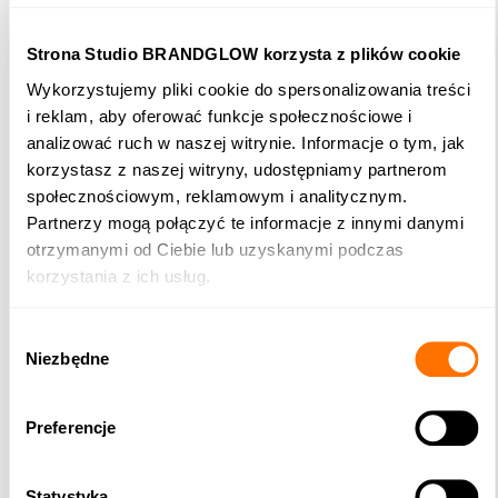
klient zobaczy coś niezrozumiałego.
Strona Studio BRANDGLOW korzysta z plików cookie
Nowy wizerunek musi być kompromisem, ale mądrym:
Wykorzystujemy pliki cookie do spersonalizowania treści
i reklam, aby oferować funkcje społecznościowe i
Musi budować
Twoją dumę
(bo musisz czuć się dobrze,
analizować ruch w naszej witrynie. Informacje o tym, jak
wręczając wizytówkę), ale…
korzystasz z naszej witryny, udostępniamy partnerom
społecznościowym, reklamowym i analitycznym.
…musi przede wszystkim budować
zaufanie klienta
.
Partnerzy mogą połączyć te informacje z innymi danymi
otrzymanymi od Ciebie lub uzyskanymi podczas
korzystania z ich usług.
Efekt końcowy: dwa
zadowolone odbicia (win-
Wybór
win)
Niezbędne
zgody
Preferencje
Statystyka