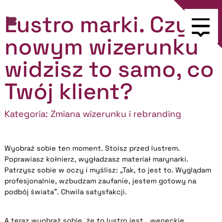
Lustro marki. Czy w
nowym wizerunku
widzisz to samo, co
Twój klient?
Kategoria:
Zmiana wizerunku i rebranding
Wyobraź sobie ten moment. Stoisz przed lustrem.
Poprawiasz kołnierz, wygładzasz materiał marynarki.
Patrzysz sobie w oczy i myślisz: „Tak, to jest to. Wyglądam
profesjonalnie, wzbudzam zaufanie, jestem gotowy na
podbój świata”. Chwila satysfakcji.
A teraz wyobraź sobie, że to lustro jest… weneckie.