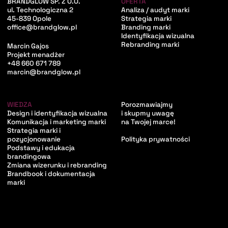
BRANDGLOW SP. Z O.O.
OFERTA
ul. Technologiczna 2
Analiza / audyt marki
45-839 Opole
Strategia marki
office@brandglow.pl
Branding marki
Identyfikacja wizualna
Rebranding marki
Marcin Gajos
Projekt menadżer
+48 660 671 789
marcin@brandglow.pl
WIEDZA
Porozmawiajmy
Design i identyfikacja wizualna
i skupmy uwagę
Komunikacja i marketing marki
na Twojej marce!
Strategia marki i
pozycjonowanie
Polityka prywatności
Podstawy i edukacja
brandingowa
Zmiana wizerunku i rebranding
Brandbook i dokumentacja
marki